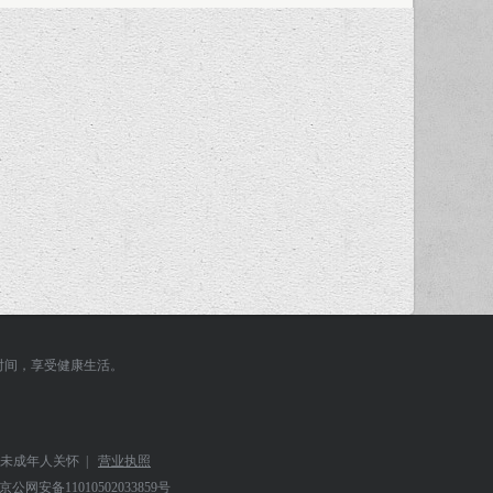
时间，享受健康生活。
未成年人关怀
|
营业执照
京公网安备
11010502033859号