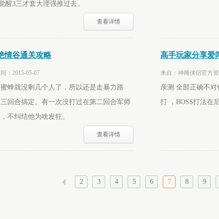
个觉醒3三才套大理强推过去。
查看详情
绝情谷通关攻略
高手玩家分享爱闯
015-05-07
来自：神雕侠侣官方资料站
个蜜蜂就没剩几个人了，所以还是走暴力路
亲测 全部正确不
在三回合搞定。有一次没打过在第二回合军师
打 ，BOSS打法在
了，不纠结他为啥发狂。
查看详情
2
3
4
5
6
7
8
9