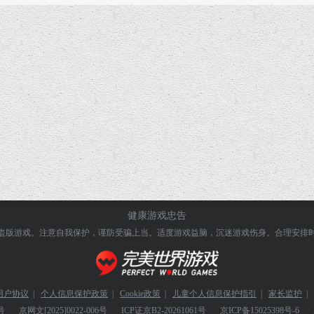
健康游戏忠告
盗版游戏。注意自我保护，谨防受骗上当。
适度游戏益脑，沉迷游戏伤身。合理安排
用户协议
|
个人信息保护政策
|
Cookie政策
|
儿童个人信息保护指引
|
家长监护
|
号
京网文
[2025]0022-006号
ICP证
京B2-20261061号
京ICP备
15025398号-6