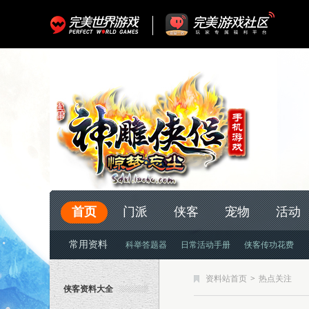
首页
门派
侠客
宠物
活动
常用资料
科举答题器
日常活动手册
侠客传功花费
资料站首页
>
热点关注
侠客资料大全