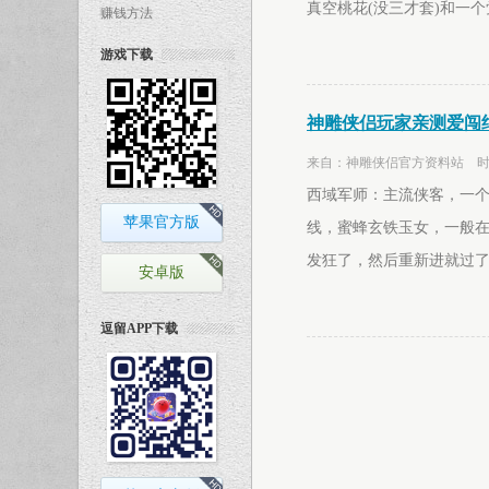
真空桃花(没三才套)和一
赚钱方法
游戏下载
神雕侠侣玩家亲测爱闯
来自：神雕侠侣官方资料站 时间：2
西域军师：主流侠客，一
苹果官方版
线，蜜蜂玄铁玉女，一般
发狂了，然后重新进就过
安卓版
逗留APP下载