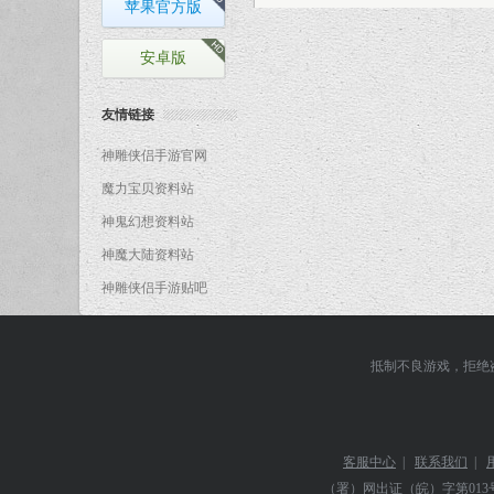
苹果官方版
安卓版
友情链接
神雕侠侣手游官网
魔力宝贝资料站
神鬼幻想资料站
神魔大陆资料站
神雕侠侣手游贴吧
抵制不良游戏，拒绝
客服中心
|
联系我们
|
（署）网出证（皖）字第013