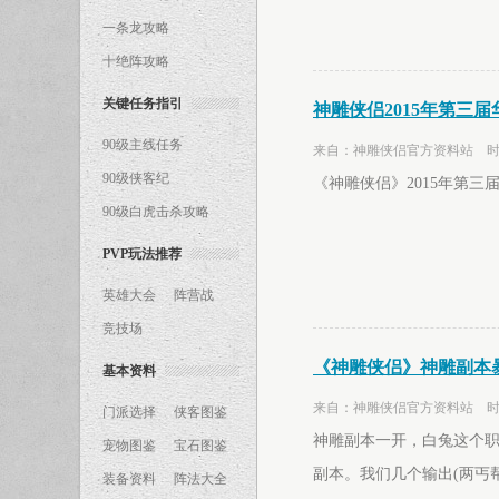
一条龙攻略
十绝阵攻略
关键任务指引
神雕侠侣2015年第三
90级主线任务
来自：神雕侠侣官方资料站 时间：2
90级侠客纪
《神雕侠侣》2015年第三
90级白虎击杀攻略
PVP玩法推荐
英雄大会
阵营战
竞技场
《神雕侠侣》神雕副本
基本资料
来自：神雕侠侣官方资料站 时间：2
门派选择
侠客图鉴
神雕副本一开，白兔这个
宠物图鉴
宝石图鉴
副本。我们几个输出(两丐
装备资料
阵法大全