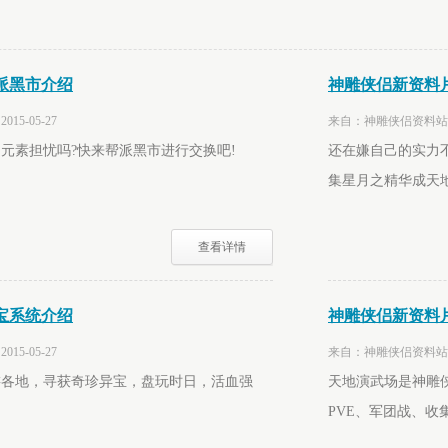
派黑市介绍
神雕侠侣新资料
5-05-27
来自：神雕侠侣资料站 时
元素担忧吗?快来帮派黑市进行交换吧!
还在嫌自己的实力
集星月之精华成天地
查看详情
宝系统介绍
神雕侠侣新资料
5-05-27
来自：神雕侠侣资料站 时
游各地，寻获奇珍异宝，盘玩时日，活血强
天地演武场是神雕
PVE、军团战、收