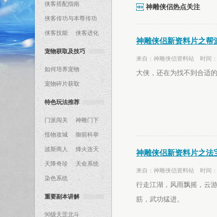
侠客搭配指南
神雕侠侣热点关注
侠客传功与本尊传功
侠客技能
侠客进化
神雕侠侣新资料片之帮
宠物获取及技巧
来自：神雕侠侣资料站 时间：201
如何培养宠物
大侠，还在为找不到合适的
宠物碎片获取
特色玩法推荐
门派闯关
神雕门下
怪物攻城
御前科举
波斯商人
烽火连天
神雕侠侣新资料片之法
天降奇珍
天命系统
来自：神雕侠侣资料站 时间：201
染色系统
行走江湖，风雨飘摇，云
重要副本讲解
筋，武功猛进。
90级天罡北斗