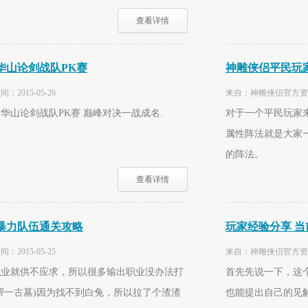
查看详情
届华山论剑战队PK赛
神雕侠侣平民玩
015-05-26
来自：神雕侠侣官方资料站
届华山论剑战队PK赛 巅峰对决一战成名.
对于一个平民玩家来
属性阵法就是大家
的阵法。
查看详情
暴力队伍通关攻略
玩家经验分享 
015-05-25
来自：神雕侠侣官方资料站
职业就供不应求，所以很多输出职业没办法打
首先先说一下，这
帮一古墓)因为找不到白兔，所以拉了个渣渣
也能提出自己的见