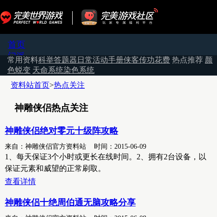
首页
门派
常用资料
科举答题器
日常活动手册
侠客传功花费
热点推荐
颜
侠客
色蜕变
天命系统
染色系统
宠物
资料站首页
>
热点关注
活动
任务
神雕侠侣热点关注
帮派
官网
神雕侠侣绝对零元十级阵攻略
论坛
来自：神雕侠侣官方资料站 时间：2015-06-09
老虎游戏APP
1、每天保证3个小时或更长在线时间。2、拥有2台设备，以
保证元素和威望的正常刷取。
查看详情
神雕侠侣十绝周伯通无脑攻略分享