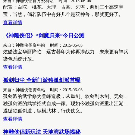
来自：神雕侠侣官方资料站 时间：2015-06-08
配置：白驼、桃花、大理、古墓、乞丐，两到三个高速宝
宝，当然，倘若队伍中有好几个是双神兽，那就更好了。
查看详情
《神雕侠侣》“剑魔归来”今日公测
来自：神雕侠侣资料站 时间：2015-06-05
炫酷法宝华丽降临，远古器印为你再添战力，未来更有神兵
染色系统开放。
查看详情
孤剑归尘 全新门派独孤剑派首曝
来自：神雕侠侣资料站 时间：2015-06-03
孤剑派的武学修为登峰造极，从重剑、软剑到木剑、无剑，
独孤剑派的武学招式自成一家。现如今独孤剑派重出江湖，
遵循独孤剑道，纵横武林，行侠仗义。
查看详情
神雕侠侣新玩法 天地演武场揭秘