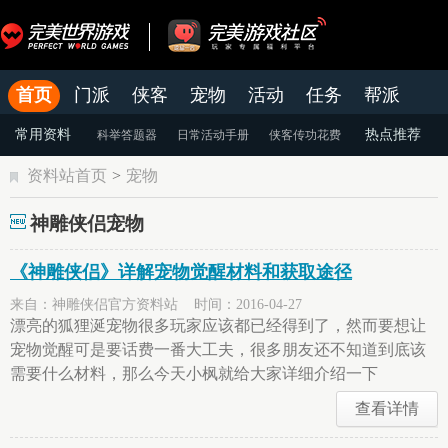
首页
门派
侠客
宠物
活动
任务
帮派
官网
论坛
老虎游戏APP
常用资料
热点推荐
科举答题器
日常活动手册
侠客传功花费
资料站首页
>
宠物
颜色蜕变
天命系统
染色系统
神雕侠侣宠物
《神雕侠侣》详解宠物觉醒材料和获取途径
来自：神雕侠侣官方资料站 时间：2016-04-27
漂亮的狐狸涎宠物很多玩家应该都已经得到了，然而要想让
宠物觉醒可是要话费一番大工夫，很多朋友还不知道到底该
需要什么材料，那么今天小枫就给大家详细介绍一下
查看详情