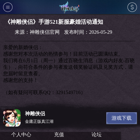
登录
⁄
注册
《神雕侠侣》手游521新服豪婚活动通知
来源：神雕侠侣官网
发布时间：2026-05-29
亲爱的新婚侠侣：
首页
新闻
公告
感谢您对本次活动的热情参与！目前活动已圆满结束。
我们将在6月1日（周一）通过百晓生消息（游戏内好友-百晓
生），向符合条件的参与者发送领奖验证码及兑奖方式，请
您届时留意查看。
感谢您的支持！
（如有疑问可联系QQ：3291549716）
活动
资料
介绍
神雕侠侣
游戏下载
金庸正版真江湖
个人中心
充值
论坛