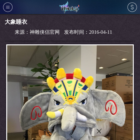
登录
⁄
注册
大象睡衣
来源：神雕侠侣官网
发布时间：2016-04-11
首页
新闻
公告
活动
资料
介绍
个人中心
充值
论坛