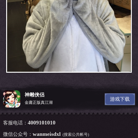
官方公告
五一专题
客服中心
神雕侠侣
游戏下载
金庸正版真江湖
4009101010
客服电话：
wanmeisdxl
微信公众号：
(搜索公共帐号)