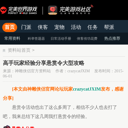
首页
门派
侠客
宠物
活动
任务
帮派
官网
论坛
老虎游戏APP
常用资料
热点推荐
科举答题器
日常活动手册
侠客传功花费
资料站首页
>
颜色蜕变
天命系统
染色系统
高手玩家经验分享悬赏令大型攻略
来源：神雕侠侣官方资料站 作者：crazycatJXIM 发布时间：2015-
06-01
[本文由神雕侠侣官网论坛玩家
crazycatJXIM
发布，感谢
分享]
悬赏令活动也出了这么多周了，相信不少人也去打了
吧，我来总结下这几周我打悬赏令的经验。