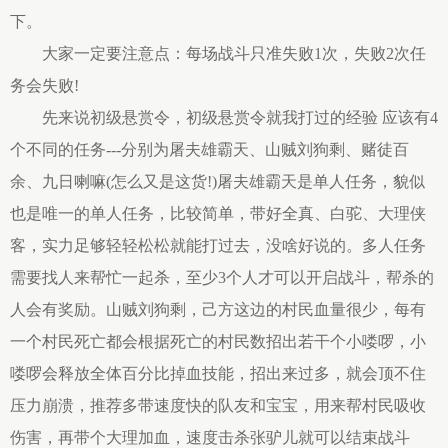
下。
大家一定要注意点：每场战斗只准失败1次，失败2次任
务会失败!
先来说初级悬赏令，初级悬赏令就我打过的经验 应该有4
个不同的任务---分别为屠夫雄霸天、山贼刘狗剩、赌徒百
余、九日喇嘛(怎么又是这货!)屠夫雄霸天是单人任务，貌似
也是唯一的单人任务，比较简单，带好全真、白驼、大理侠
客，实力足够轻轻松松就能打过去，没啥好说的。多人任务
需要找人来帮忙一起杀，至少3个人才可以开启战斗，帮杀的
人会有奖励。山贼刘狗剩，己方这边的村民血量很少，每有
一个村民死亡都会根据死亡的村民数招出若干个小喽啰，小
喽啰会释放全体百分比掉血技能，招出来过多，就会顶不住
压力崩溃，推荐多带速度快的队友和宝宝，用来帮村民吸收
伤害，再带个大理加血，速度击杀张驴儿就可以结束战斗