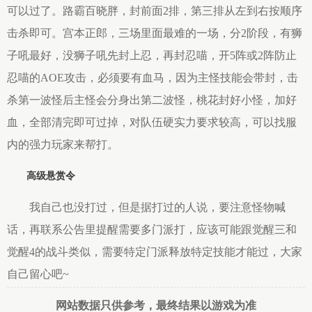
可以过了。路霸百晓胖，封前面2排，第三排从左到右按顺序
击杀即可。宫本正郎，三场里面最难的一场，分2阶段，有狮
子吼最好，没狮子吼先封上忍，再封忍喵，开5阵或2阵防止
忍喵的AOE攻击，必须要有血马，因为主怪技能会带封，击
杀第一波怪后主怪会分身出第二波怪，桃花封好小怪，加好
血，全部清完即可过掉，对队伍硬实力要求较高，可以找服
内的强力玩家来帮打。
高级悬赏令
我自己也没打过，但是据打过的人说，要注意怪物喊
话，再联系公告里提醒需要多门派打，应该可能跟觉醒三和
觉醒4的战斗类似，需要特定门派释放特定技能才能过，大家
自己留心吧~
网站数据只供参考，最终结果以游戏为准