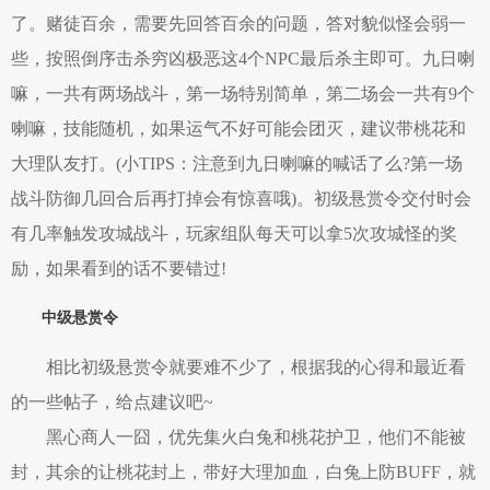
了。赌徒百余，需要先回答百余的问题，答对貌似怪会弱一
些，按照倒序击杀穷凶极恶这4个NPC最后杀主即可。九日喇
嘛，一共有两场战斗，第一场特别简单，第二场会一共有9个
喇嘛，技能随机，如果运气不好可能会团灭，建议带桃花和
大理队友打。(小TIPS：注意到九日喇嘛的喊话了么?第一场
战斗防御几回合后再打掉会有惊喜哦)。初级悬赏令交付时会
有几率触发攻城战斗，玩家组队每天可以拿5次攻城怪的奖
励，如果看到的话不要错过!
中级悬赏令
相比初级悬赏令就要难不少了，根据我的心得和最近看
的一些帖子，给点建议吧~
黑心商人一囧，优先集火白兔和桃花护卫，他们不能被
封，其余的让桃花封上，带好大理加血，白兔上防BUFF，就