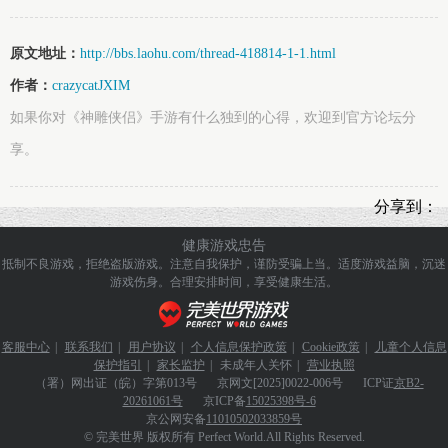
原文地址：
http://bbs.laohu.com/thread-418814-1-1.html
作者：
crazycatJXIM
如果你对《神雕侠侣》手游有什么独到的心得，欢迎到官方论坛分
享。
分享到：
健康游戏忠告
抵制不良游戏，拒绝盗版游戏。注意自我保护，谨防受骗上当。
适度游戏益脑，沉迷
游戏伤身。合理安排时间，享受健康生活。
客服中心
|
联系我们
|
用户协议
|
个人信息保护政策
|
Cookie政策
|
儿童个人信息
保护指引
|
家长监护
|
未成年人关怀
|
营业执照
（署）网出证（皖）字第013号
京网文
[2025]0022-006号
ICP证
京B2-
20261061号
京ICP备
15025398号-6
京公网安备
11010502033859号
© 完美世界 版权所有 Perfect World.All Rights Reserved.