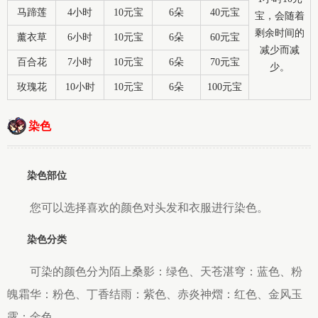
马蹄莲
4小时
10元宝
6朵
40元宝
宝，会随着
剩余时间的
薰衣草
6小时
10元宝
6朵
60元宝
减少而减
百合花
7小时
10元宝
6朵
70元宝
少。
玫瑰花
10小时
10元宝
6朵
100元宝
染色
染色部位
您可以选择喜欢的颜色对头发和衣服进行染色。
染色分类
可染的颜色分为陌上桑影：绿色、天苍湛穹：蓝色、粉
魄霜华：粉色、丁香结雨：紫色、赤炎神熠：红色、金风玉
露：金色。