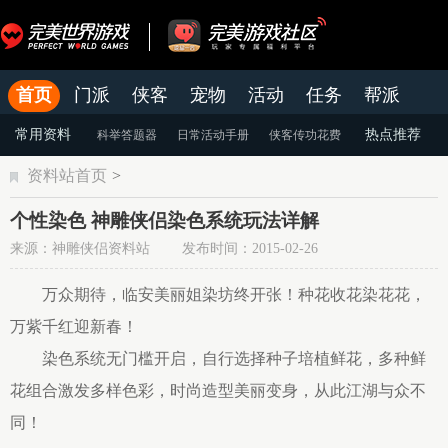
首页
门派
侠客
宠物
活动
任务
帮派
官网
论坛
老虎游戏APP
常用资料
热点推荐
科举答题器
日常活动手册
侠客传功花费
资料站首页
>
颜色蜕变
天命系统
染色系统
个性染色 神雕侠侣染色系统玩法详解
来源：神雕侠侣资料站 发布时间：2015-02-26
万众期待，临安美丽姐染坊终开张！种花收花染花花，
万紫千红迎新春！
染色系统无门槛开启，自行选择种子培植鲜花，多种鲜
花组合激发多样色彩，时尚造型美丽变身，从此江湖与众不
同！