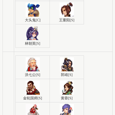
大头鬼[C]
王重阳[S]
林朝英[S]
洪七公[S]
郭靖[S]
金轮国师[S]
黄蓉[S]