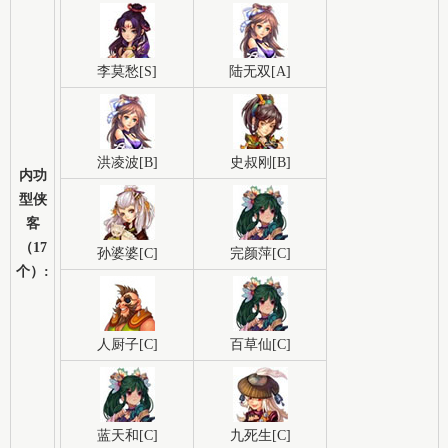
李莫愁[S]
陆无双[A]
洪凌波[B]
史叔刚[B]
内功
型侠
客
（17
孙婆婆[C]
完颜萍[C]
个）:
人厨子[C]
百草仙[C]
蓝天和[C]
九死生[C]