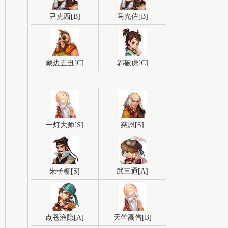
尹克西[B]
马光佐[B]
藏边五丑[C]
郭破虏[C]
一灯大师[S]
慈恩[S]
朱子柳[S]
武三通[A]
点苍渔隐[A]
天竺高僧[B]