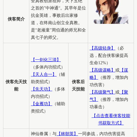
全真教创派祖师，天下五绝
之首的”中神通“。其早年是位
抗金英雄，事败后出家修
侠客简介
道，在终南山创立全真教。
是“老顽童”周伯通的师兄和全
真七子的师父。
【高级轻身】
（必
选，配合侠客缘提高
【一剑化三清】
生命12%）
（多体内功招式）
【高级谋略】
或
【谋
【天人合一】
（辅
略】
（推荐，增加内
侠客先天技
助类招式）
侠客后
功伤害）
能
【先天功】
（多体
天技能
【高级聚气】
或
【聚
内功招式）
气】
（推荐，增加内
【金雁功】
（辅助
功暴击）
类招式）
【点击查看侠客技能
书获取方式】
神仙眷属：与
【林朝英】
一同参战，内功伤害提高