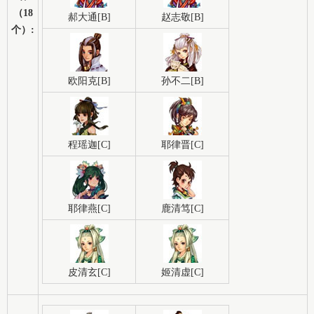
（18
郝大通[B]
赵志敬[B]
个）:
欧阳克[B]
孙不二[B]
程瑶迦[C]
耶律晋[C]
耶律燕[C]
鹿清笃[C]
皮清玄[C]
姬清虚[C]