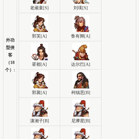
老顽童[S]
刘瑛[S]
郭芙[A]
鲁有脚[A]
外功
型侠
客
（18
霍都[A]
达尔巴[A]
个）:
郭襄[A]
柯镇恶[B]
潇湘子[B]
尼摩星[B]