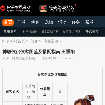
首页
门派
侠客
宠物
活动
任务
帮派
官网
论坛
老虎游戏APP
常用资料
热点推荐
科举答题器
日常活动手册
侠客传功花费
资料站首页
>
侠客
>
侠客图鉴
>
颜色蜕变
天命系统
染色系统
神雕侠侣侠客图鉴及搭配指南 王重阳
来源：神雕侠侣资料站 发布时间：2015-01-14
侠客图鉴及搭配指南
王重阳
侠客等
侠客姓名
（内功
S
级
型）