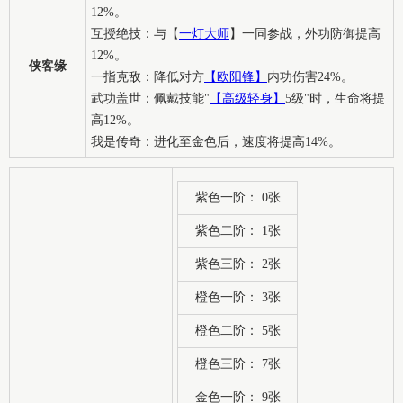
12%。
互授绝技：与【
一灯大师
】一同参战，外功防御提高
12%。
侠客缘
一指克敌：降低对方
【欧阳锋】
内功伤害24%。
武功盖世：佩戴技能"
【高级轻身】
5级"时，生命将提
高12%。
我是传奇：进化至金色后，速度将提高14%。
紫色一阶： 0张
紫色二阶： 1张
紫色三阶： 2张
橙色一阶： 3张
橙色二阶： 5张
橙色三阶： 7张
金色一阶： 9张