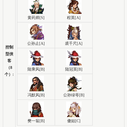
黄药师[S]
程英[A]
公孙止[A]
裘千尺[A]
控制
型侠
客
（8
陆乘风[B]
陆冠英[B]
个）:
冯默风[B]
公孙绿萼[B]
樊一翁[B]
傻姑[C]