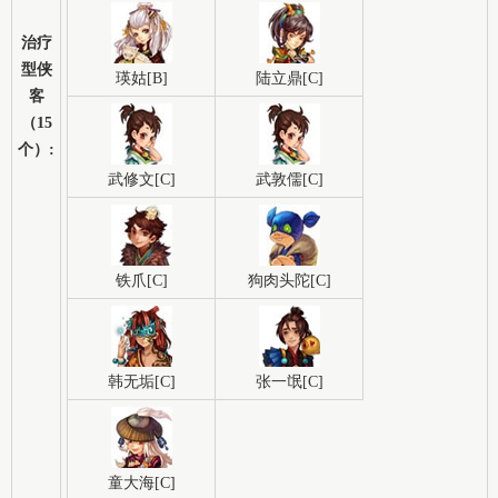
治疗
型侠
瑛姑[B]
陆立鼎[C]
客
（15
个）:
武修文[C]
武敦儒[C]
铁爪[C]
狗肉头陀[C]
韩无垢[C]
张一氓[C]
童大海[C]