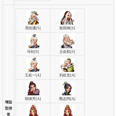
周伯通[S]
欧阳锋[S]
马钰[S]
丘处机[S]
王处一[A]
刘处玄[A]
耶律齐[A]
甄志丙[A]
增益
型侠
客