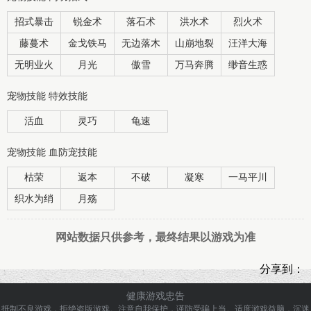
招式暴击
锐金术
落石术
洪水术
烈火术
藤蔓术
金戈铁马
无边落木
山崩地裂
汪洋大海
无明业火
月光
傲雪
万马奔腾
缈音生惑
宠物技能 特效技能
活血
灵巧
龟速
宠物技能 血防宠技能
枯荣
返本
不破
凝寒
一马平川
织水为绡
月殇
网站数据只供参考，最终结果以游戏为准
分享到：
健康游戏忠告
抵制不良游戏，拒绝盗版游戏。注意自我保护，谨防受骗上当。
适度游戏益脑，沉迷