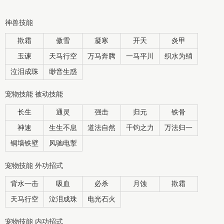
神兽技能
欺霜
傲雪
凝寒
开天
炎甲
玉谏
天马行空
万马奔腾
一马平川
织水为绡
泣泪成珠
缈音生惑
宠物技能 被动技能
长生
通灵
强击
归元
铁骨
神速
生生不息
道法自然
千钧之力
万法归一
铜墙铁壁
风驰电掣
宠物技能 外功招式
背水一击
吸血
必杀
月蚀
欺霜
天马行空
泣泪成珠
电光石火
宠物技能 内功招式