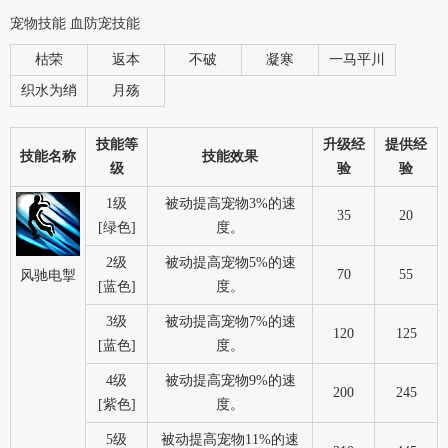
宠物技能 血防宠技能
枯荣
返本
不破
凝寒
一马平川
织水为绡
月殇
技能等
升级经
提供经
技能名称
技能效果
级
验
验
1级
被动提高宠物3%的速
35
20
[绿色]
度。
2级
被动提高宠物5%的速
70
55
风驰电掣
[蓝色]
度。
3级
被动提高宠物7%的速
120
125
[蓝色]
度。
4级
被动提高宠物9%的速
200
245
[紫色]
度。
5级
被动提高宠物11%的速