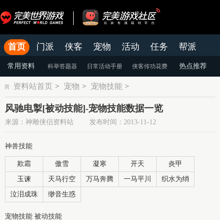
首页
门派
侠客
宠物
活动
任务
帮派
官网
论坛
老虎游戏APP
常用资料
热点推荐
科举答题器
日常活动手册
侠客传功花费
资料站首页
>
宠物
>
宠物技能
>
颜色蜕变
天命系统
染色系统
风驰电掣[被动技能]-宠物技能数据一览
来源：神雕侠侣资料站 发布时间：2013-11-12
神兽技能
欺霜
傲雪
凝寒
开天
炎甲
玉谏
天马行空
万马奔腾
一马平川
织水为绡
泣泪成珠
缈音生惑
宠物技能 被动技能