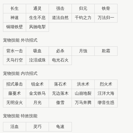
长生
通灵
强击
归元
铁骨
神速
生生不息
道法自然
千钧之力
万法归一
铜墙铁壁
风驰电掣
宠物技能 外功招式
背水一击
吸血
必杀
月蚀
欺霜
天马行空
泣泪成珠
电光石火
宠物技能 内功招式
招式暴击
锐金术
落石术
洪水术
烈火术
藤蔓术
金戈铁马
无边落木
山崩地裂
汪洋大海
无明业火
月光
傲雪
万马奔腾
缈音生惑
宠物技能 特效技能
活血
灵巧
龟速