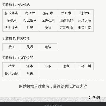
宠物技能 内功招式
招式暴击
锐金术
落石术
洪水术
烈火术
藤蔓术
金戈铁马
无边落木
山崩地裂
汪洋大海
无明业火
月光
傲雪
万马奔腾
缈音生惑
宠物技能 特效技能
活血
灵巧
龟速
宠物技能 血防宠技能
枯荣
返本
不破
凝寒
一马平川
织水为绡
月殇
网站数据只供参考，最终结果以游戏为准
分享到：