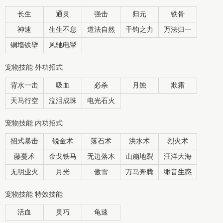
长生
通灵
强击
归元
铁骨
神速
生生不息
道法自然
千钧之力
万法归一
铜墙铁壁
风驰电掣
宠物技能 外功招式
背水一击
吸血
必杀
月蚀
欺霜
天马行空
泣泪成珠
电光石火
宠物技能 内功招式
招式暴击
锐金术
落石术
洪水术
烈火术
藤蔓术
金戈铁马
无边落木
山崩地裂
汪洋大海
无明业火
月光
傲雪
万马奔腾
缈音生惑
宠物技能 特效技能
活血
灵巧
龟速