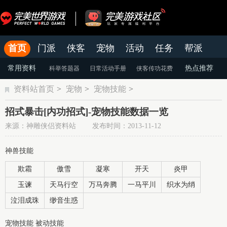
首页
门派
侠客
宠物
活动
任务
帮派
官网
论坛
老虎游戏APP
常用资料
热点推荐
科举答题器
日常活动手册
侠客传功花费
资料站首页
>
宠物
>
宠物技能
>
颜色蜕变
天命系统
染色系统
招式暴击[内功招式]-宠物技能数据一览
来源：神雕侠侣资料站 发布时间：2013-11-12
神兽技能
欺霜
傲雪
凝寒
开天
炎甲
玉谏
天马行空
万马奔腾
一马平川
织水为绡
泣泪成珠
缈音生惑
宠物技能 被动技能