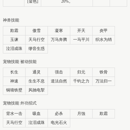
[金色]
20%。
神兽技能
欺霜
傲雪
凝寒
开天
炎甲
玉谏
天马行空
万马奔腾
一马平川
织水为绡
泣泪成珠
缈音生惑
宠物技能 被动技能
长生
通灵
强击
归元
铁骨
神速
生生不息
道法自然
千钧之力
万法归一
铜墙铁壁
风驰电掣
宠物技能 外功招式
背水一击
吸血
必杀
月蚀
欺霜
天马行空
泣泪成珠
电光石火