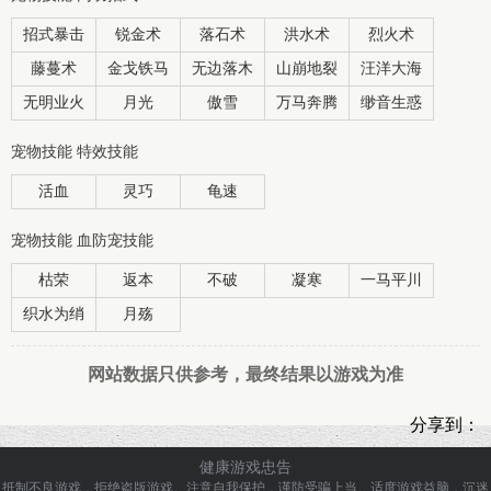
招式暴击
锐金术
落石术
洪水术
烈火术
藤蔓术
金戈铁马
无边落木
山崩地裂
汪洋大海
无明业火
月光
傲雪
万马奔腾
缈音生惑
宠物技能 特效技能
活血
灵巧
龟速
宠物技能 血防宠技能
枯荣
返本
不破
凝寒
一马平川
织水为绡
月殇
网站数据只供参考，最终结果以游戏为准
分享到：
健康游戏忠告
抵制不良游戏，拒绝盗版游戏。注意自我保护，谨防受骗上当。
适度游戏益脑，沉迷