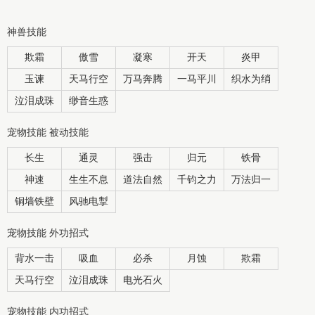
神兽技能
欺霜
傲雪
凝寒
开天
炎甲
玉谏
天马行空
万马奔腾
一马平川
织水为绡
泣泪成珠
缈音生惑
宠物技能 被动技能
长生
通灵
强击
归元
铁骨
神速
生生不息
道法自然
千钧之力
万法归一
铜墙铁壁
风驰电掣
宠物技能 外功招式
背水一击
吸血
必杀
月蚀
欺霜
天马行空
泣泪成珠
电光石火
宠物技能 内功招式