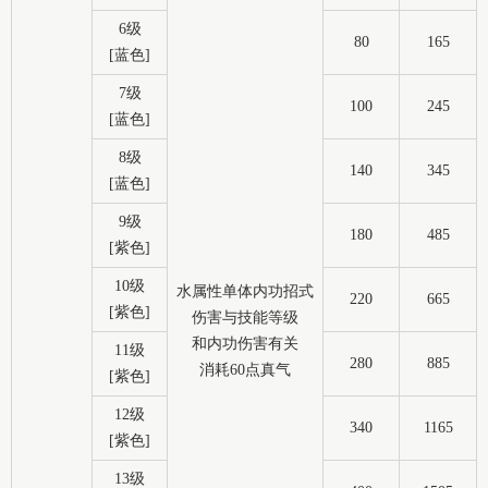
6级
80
165
[蓝色]
7级
100
245
[蓝色]
8级
140
345
[蓝色]
9级
180
485
[紫色]
10级
水属性单体内功招式
220
665
[紫色]
伤害与技能等级
和内功伤害有关
11级
280
885
消耗60点真气
[紫色]
12级
340
1165
[紫色]
13级