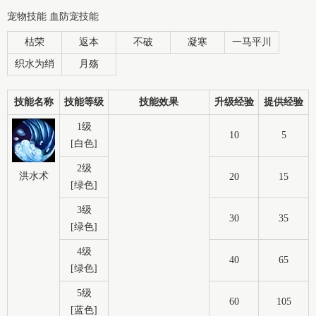
宠物技能 血防宠技能
枯荣
返本
不破
凝寒
一马平川
织水为绡
月殇
技能名称
技能等级
技能效果
升级经验
提供经验
1级
10
5
[白色]
2级
洪水术
20
15
[绿色]
3级
30
35
[绿色]
4级
40
65
[绿色]
5级
60
105
[蓝色]