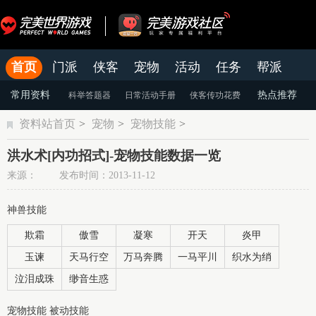
首页
门派
侠客
宠物
活动
任务
帮派
官网
论坛
老虎游戏APP
常用资料
热点推荐
科举答题器
日常活动手册
侠客传功花费
资料站首页
>
宠物
>
宠物技能
>
颜色蜕变
天命系统
染色系统
洪水术[内功招式]-宠物技能数据一览
来源： 发布时间：2013-11-12
神兽技能
欺霜
傲雪
凝寒
开天
炎甲
玉谏
天马行空
万马奔腾
一马平川
织水为绡
泣泪成珠
缈音生惑
宠物技能 被动技能