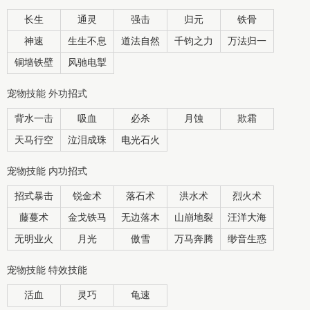
长生
通灵
强击
归元
铁骨
神速
生生不息
道法自然
千钧之力
万法归一
铜墙铁壁
风驰电掣
宠物技能 外功招式
背水一击
吸血
必杀
月蚀
欺霜
天马行空
泣泪成珠
电光石火
宠物技能 内功招式
招式暴击
锐金术
落石术
洪水术
烈火术
藤蔓术
金戈铁马
无边落木
山崩地裂
汪洋大海
无明业火
月光
傲雪
万马奔腾
缈音生惑
宠物技能 特效技能
活血
灵巧
龟速