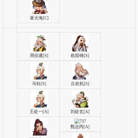
童大海[C]
周伯通[S]
欧阳锋[S]
马钰[S]
丘处机[S]
王处一[A]
刘处玄[A]
甄志丙[A]