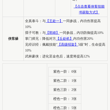
【点击查看侠客技能
书获取方式】
全真泰斗：与
【王处一】
一同参战，内功伤害提高
10%
孺子可教：与
【郭靖】
一同参战，内功防御提高10%
侠客缘
掌门师兄：降低对方
【丘处机】
内功伤害20%
见经识经：佩戴技能“
【高级招架】
5级”时，生命提高
10%
武林豪侠：进化至金色后，速度将提高12%
紫色一阶： 0张
紫色二阶： 1张
紫色三阶： 2张
橙色一阶： 3张
橙色二阶： 5张