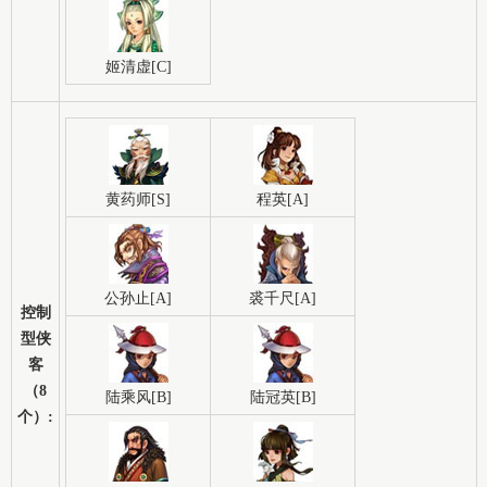
姬清虚[C]
黄药师[S]
程英[A]
公孙止[A]
裘千尺[A]
控制
型侠
客
（8
陆乘风[B]
陆冠英[B]
个）: