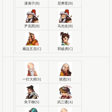
潇湘子[B]
尼摩星[B]
尹克西[B]
马光佐[B]
藏边五丑[C]
郭破虏[C]
一灯大师[S]
慈恩[S]
朱子柳[S]
武三通[A]