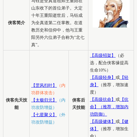
马钰是全真道祖师王重阳在
山东收下的首位弟子。大定
十年王重阳逝世后，马钰成
侠客简介
为全真道第二任掌教。在道
教历史和信仰中，他与王重
阳另外六位弟子合称为“北七
真”。
【高级招架】
（必
选，配合侠客缘提高
生命10%）
【高级轻身】
或
【轻
身】
（推荐，增加速
【罡风扫叶】
（内
度）
功群体攻击）
【高级抗命】
或
【抗
侠客先天技
【太极归元】
（内
侠客后
命】（推荐，增加内
能
功攻防增益）
天技能
功防御）
【七星聚义】
（外
【高级健体】
或
【健
功攻防增益）
体】
（推荐，增加生
命）