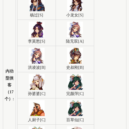
杨过[S]
小龙女[S]
李莫愁[S]
陆无双[A]
洪凌波[B]
史叔刚[B]
内功
型侠
客
（17
孙婆婆[C]
完颜萍[C]
个）:
人厨子[C]
百草仙[C]