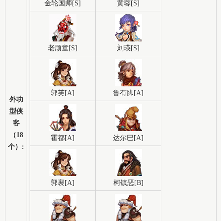
金轮国师[S]
黄蓉[S]
老顽童[S]
刘瑛[S]
郭芙[A]
鲁有脚[A]
外功
型侠
客
（18
霍都[A]
达尔巴[A]
个）:
郭襄[A]
柯镇恶[B]