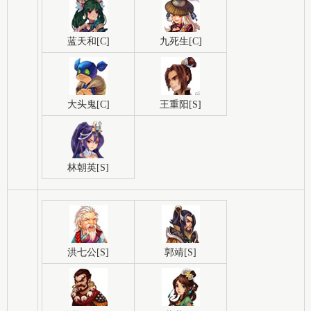
蓝天和[C]
九死生[C]
大头鬼[C]
王重阳[S]
林朝英[S]
洪七公[S]
郭靖[S]