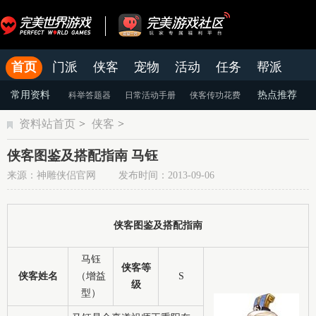
首页
门派
侠客
宠物
活动
任务
帮派
官网
论坛
老虎游戏APP
常用资料
热点推荐
科举答题器
日常活动手册
侠客传功花费
资料站首页
>
侠客
>
颜色蜕变
天命系统
染色系统
侠客图鉴及搭配指南 马钰
来源：神雕侠侣官网 发布时间：2013-09-06
侠客图鉴及搭配指南
马钰
侠客等
侠客姓名
（增益
S
级
型）