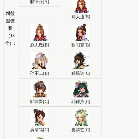
耶律齐[A]
增益
郝大通[B]
型侠
客
（18
个）:
赵志敬[B]
欧阳克[B]
孙不二[B]
程瑶迦[C]
耶律晋[C]
耶律燕[C]
鹿清笃[C]
皮清玄[C]