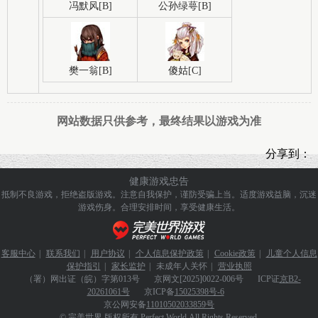
冯默风[B]
公孙绿萼[B]
樊一翁[B]
傻姑[C]
网站数据只供参考，最终结果以游戏为准
分享到：
健康游戏忠告
抵制不良游戏，拒绝盗版游戏。注意自我保护，谨防受骗上当。
适度游戏益脑，沉迷
游戏伤身。合理安排时间，享受健康生活。
客服中心
|
联系我们
|
用户协议
|
个人信息保护政策
|
Cookie政策
|
儿童个人信息
保护指引
|
家长监护
|
未成年人关怀
|
营业执照
（署）网出证（皖）字第013号
京网文
[2025]0022-006号
ICP证
京B2-
20261061号
京ICP备
15025398号-6
京公网安备
11010502033859号
© 完美世界 版权所有 Perfect World.All Rights Reserved.