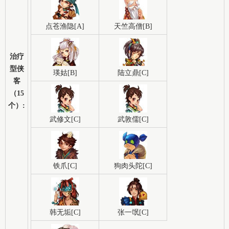
点苍渔隐[A]
天竺高僧[B]
治疗
型侠
瑛姑[B]
陆立鼎[C]
客
（15
个）:
武修文[C]
武敦儒[C]
铁爪[C]
狗肉头陀[C]
韩无垢[C]
张一氓[C]