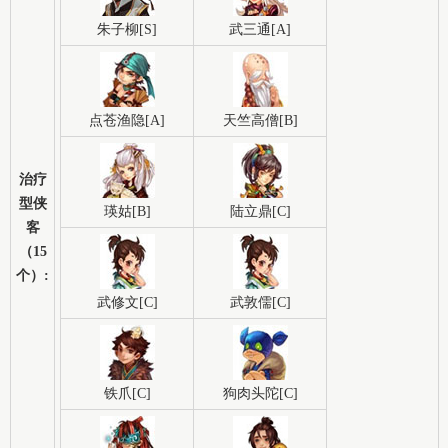
朱子柳[S]
武三通[A]
点苍渔隐[A]
天竺高僧[B]
治疗
型侠
瑛姑[B]
陆立鼎[C]
客
（15
个）:
武修文[C]
武敦儒[C]
铁爪[C]
狗肉头陀[C]