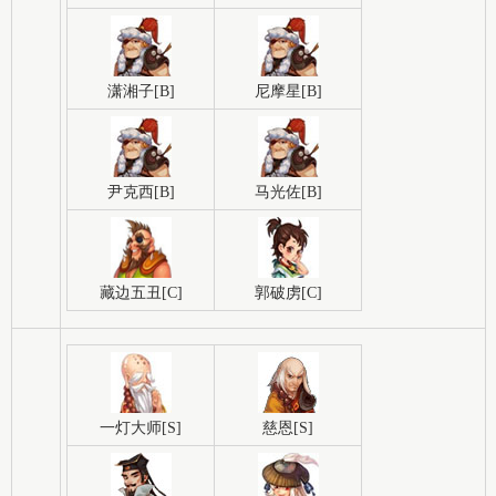
潇湘子[B]
尼摩星[B]
尹克西[B]
马光佐[B]
藏边五丑[C]
郭破虏[C]
一灯大师[S]
慈恩[S]