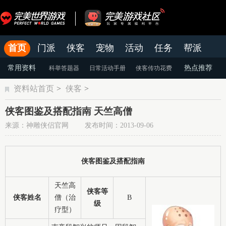
首页
门派
侠客
宠物
活动
任务
帮派
官网
论坛
老虎游戏APP
常用资料
热点推荐
科举答题器
日常活动手册
侠客传功花费
资料站首页
>
侠客
>
颜色蜕变
天命系统
染色系统
侠客图鉴及搭配指南 天竺高僧
来源：神雕侠侣官网 发布时间：2013-09-06
侠客图鉴及搭配指南
天竺高
侠客等
侠客姓名
僧（治
B
级
疗型）