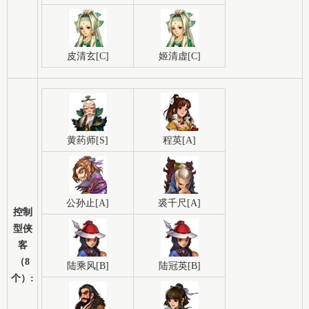
皮清玄[C]
姬清虚[C]
黄药师[S]
程英[A]
公孙止[A]
裘千尺[A]
控制
型侠
客
（8
陆乘风[B]
陆冠英[B]
个）: