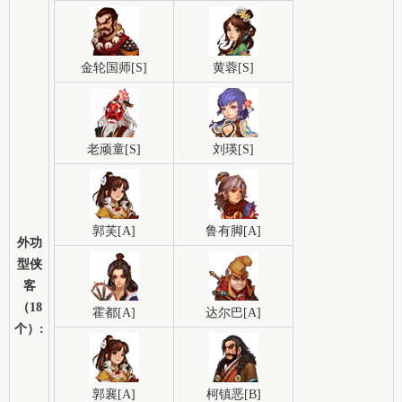
金轮国师[S]
黄蓉[S]
老顽童[S]
刘瑛[S]
郭芙[A]
鲁有脚[A]
外功
型侠
客
（18
霍都[A]
达尔巴[A]
个）:
郭襄[A]
柯镇恶[B]