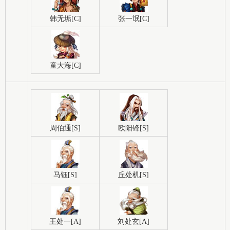
韩无垢[C]
张一氓[C]
童大海[C]
周伯通[S]
欧阳锋[S]
马钰[S]
丘处机[S]
王处一[A]
刘处玄[A]