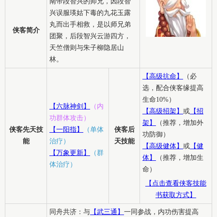
南帝段智兴的师兄，因段智
兴误服瑛姑下毒的九花玉露
丸而出手相救，是以师兄弟
侠客简介
团聚，后段智兴云游四方，
天竺僧则与朱子柳隐居山
林。
【高级抗命】
（必
选，配合侠客缘提高
生命10%）
【六脉神剑】
（内
【高级招架】
或
【招
功群体攻击）
架】
（推荐，增加外
侠客先天技
【一阳指】
（单体
侠客后
功防御）
能
治疗）
天技能
【高级健体】
或
【健
【万象更新】
（群
体】
（推荐，增加生
体治疗）
命）
【点击查看侠客技能
书获取方式】
同舟共济：与
【武三通】
一同参战，内功伤害提高