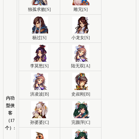
独孤求败[S]
雕兄[S]
杨过[S]
小龙女[S]
李莫愁[S]
陆无双[A]
洪凌波[B]
史叔刚[B]
内功
型侠
客
（17
孙婆婆[C]
完颜萍[C]
个）: