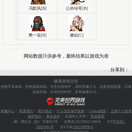
冯默风[B]
公孙绿萼[B]
樊一翁[B]
傻姑[C]
网站数据只供参考，最终结果以游戏为准
分享到：
健康游戏忠告
抵制不良游戏，拒绝盗版游戏。注意自我保护，谨防受骗上当。
适度游戏益脑，沉迷
游戏伤身。合理安排时间，享受健康生活。
客服中心
|
联系我们
|
用户协议
|
个人信息保护政策
|
Cookie政策
|
儿童个人信息
保护指引
|
家长监护
|
未成年人关怀
|
营业执照
（署）网出证（皖）字第013号
京网文
[2025]0022-006号
ICP证
京B2-
20261061号
京ICP备
15025398号-6