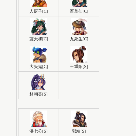
人厨子[C]
百草仙[C]
蓝天和[C]
九死生[C]
大头鬼[C]
王重阳[S]
林朝英[S]
洪七公[S]
郭靖[S]