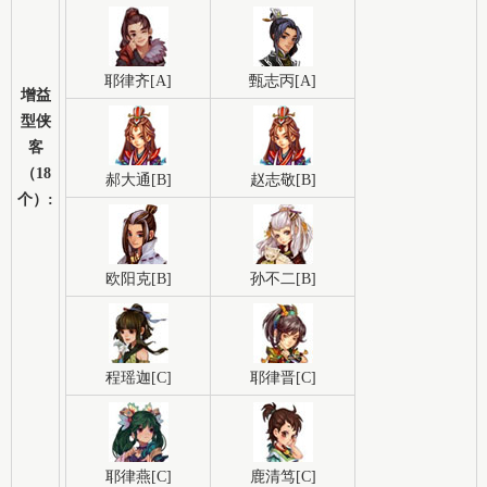
耶律齐[A]
甄志丙[A]
增益
型侠
客
（18
郝大通[B]
赵志敬[B]
个）:
欧阳克[B]
孙不二[B]
程瑶迦[C]
耶律晋[C]
耶律燕[C]
鹿清笃[C]