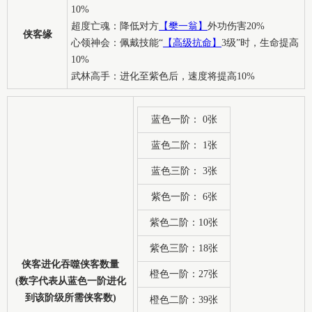
10%
超度亡魂：降低对方
【樊一翁】
外功伤害20%
侠客缘
心领神会：佩戴技能“
【高级抗命】
3级”时，生命提高
10%
武林高手：进化至紫色后，速度将提高10%
蓝色一阶： 0张
蓝色二阶： 1张
蓝色三阶： 3张
紫色一阶： 6张
紫色二阶：10张
紫色三阶：18张
侠客进化吞噬侠客数量
橙色一阶：27张
(数字代表从蓝色一阶进化
到该阶级所需侠客数)
橙色二阶：39张