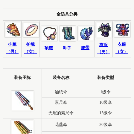
全防具分类
护腕
衣服
护腕
衣服
腰带
项链
鞋子
（男）
（女）
（女）
（男）
装备图标
装备名称
装备类型
油纸伞
1级伞
素尺伞
10级伞
无瑕的素尺伞
15级伞
花薰伞
20级伞