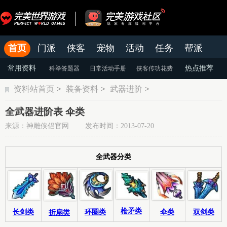
首页
门派
侠客
宠物
活动
任务
帮派
官网
论坛
老虎游戏APP
常用资料
热点推荐
科举答题器
日常活动手册
侠客传功花费
资料站首页
>
装备资料
>
武器进阶
>
颜色蜕变
天命系统
染色系统
全武器进阶表 伞类
来源：神雕侠侣官网 发布时间：2013-07-20
全武器分类
枪矛类
伞类
环圈类
双剑类
长剑类
折扇类