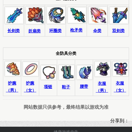
枪矛类
伞类
环圈类
双剑类
长剑类
折扇类
全防具分类
护腕
衣服
护腕
衣服
腰带
项链
鞋子
（男）
（女）
（女）
（男）
网站数据只供参考，最终结果以游戏为准
分享到：