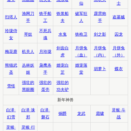
仙
士
渔网刀
铁手船
铁浆船
破军狂
霹雳炮
扫塔人
盗墓贼
手
工
夫
人
手
玲珑侍
不死兵
琴奴
水鬼
铁枪卫
剑之影
囚龙
女
魂
剑齿白
月饼兔
月饼兔
月饼兔
梅花鹿
机关人
月玲珑
虎
（血）
（内）
（外）
熊猫武
丛林妖
枭鹰杀
婚宠白
婚宠落
胡萝卜
蝶衣
圣
姬
手
芷
棠
强壮的
强壮的
强壮的
雪怪
黑眼圈
蛋壳
功夫驴
新年神兽
白泽·
白泽·诛
白泽·
灵猴·斗
铜爵
龙武
霜啸
幻雪
邪
磐石
战
灵猴·
灵猴·行