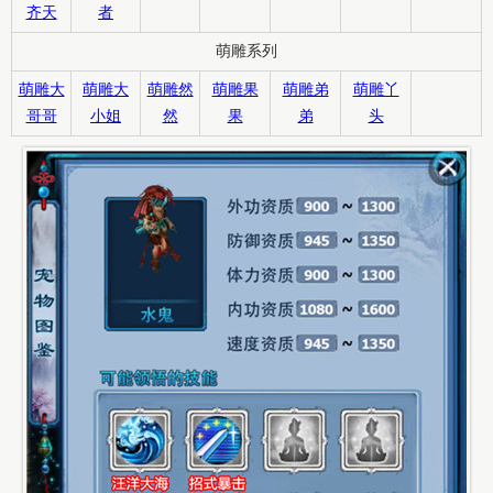
齐天
者
萌雕系列
萌雕大
萌雕大
萌雕然
萌雕果
萌雕弟
萌雕丫
哥哥
小姐
然
果
弟
头