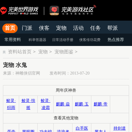
首页
门派
侠客
宠物
活动
任务
帮派
官网
论坛
老虎游戏APP
常用资料
热点推荐
科举答题器
日常活动手册
侠客传功花费
资料站首页
>
宠物
>
宠物图鉴
>
颜色蜕变
天命系统
染色系统
宠物 水鬼
来源：神雕侠侣官网 发布时间：2013-07-20
周年庆神兽
鲛灵·
鲛灵·扶
鲛灵·
麒麟·焱
麒麟·玉
麒麟·帝
织雨
摇
凌霜
查看其他宠物
白手医
持剑道
蛋壳
黑眼圈
功夫驴
流浪者
黑衣人