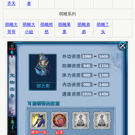
齐天
者
萌雕系列
萌雕大
萌雕大
萌雕然
萌雕果
萌雕弟
萌雕丫
哥哥
小姐
然
果
弟
头