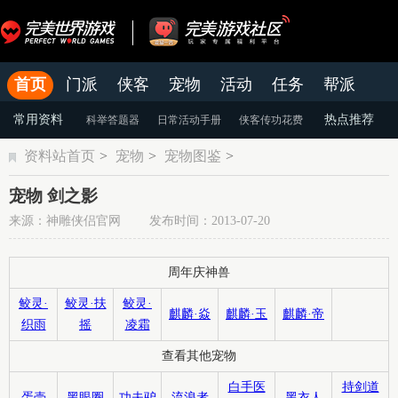
首页
门派
侠客
宠物
活动
任务
帮派
官网
论坛
老虎游戏APP
常用资料
热点推荐
科举答题器
日常活动手册
侠客传功花费
资料站首页
>
宠物
>
宠物图鉴
>
颜色蜕变
天命系统
染色系统
宠物 剑之影
来源：神雕侠侣官网 发布时间：2013-07-20
周年庆神兽
鲛灵·
鲛灵·扶
鲛灵·
麒麟·焱
麒麟·玉
麒麟·帝
织雨
摇
凌霜
查看其他宠物
白手医
持剑道
蛋壳
黑眼圈
功夫驴
流浪者
黑衣人