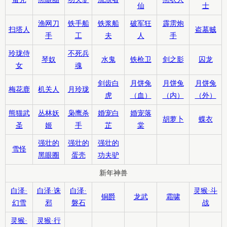
仙
士
渔网刀
铁手船
铁浆船
破军狂
霹雳炮
扫塔人
盗墓贼
手
工
夫
人
手
玲珑侍
不死兵
琴奴
水鬼
铁枪卫
剑之影
囚龙
女
魂
剑齿白
月饼兔
月饼兔
月饼兔
梅花鹿
机关人
月玲珑
虎
（血）
（内）
（外）
熊猫武
丛林妖
枭鹰杀
婚宠白
婚宠落
胡萝卜
蝶衣
圣
姬
手
芷
棠
强壮的
强壮的
强壮的
雪怪
黑眼圈
蛋壳
功夫驴
新年神兽
白泽·
白泽·诛
白泽·
灵猴·斗
铜爵
龙武
霜啸
幻雪
邪
磐石
战
灵猴·
灵猴·行