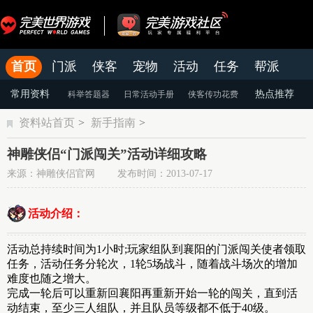
首页
门派
侠客
宠物
活动
任务
帮派
官网
论坛
老虎游戏APP
常用资料
热点推荐
科举答题器
日常活动手册
侠客传功花费
资料站首页
>
新手指南
>
颜色蜕变
天命系统
染色系统
神雕侠侣“门派闯关”活动详细攻略
来源：神雕侠侣官网 发布时间：2013-07-17
活动介绍：
活动总持续时间为1小时;玩家组队到襄阳的门派闯关使者领取
任务，活动任务分轮次，1轮5场战斗，随着战斗场次的增加
难度也随之增大。
完成一轮后可以重新回襄阳再重新开始一轮的闯关，直到活
动结束，至少三人组队，并且队员等级都不低于40级。